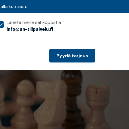
ralla kuntoon.
Lähetä meille sähköpostia
info@an-tilipalvelu.fi
Pyydä tarjous