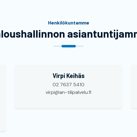
Henkilökuntamme
loushallinnon asiantuntija
Virpi Keihäs
02 7637 5410
virpi@an-tilipalvelu.fi