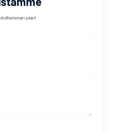
luistamme
ollisimman pian!