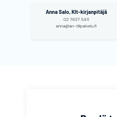
Anna Salo, Klt-kirjanpitäjä
02 7637 5411
anna@an-tilipalvelu.fi