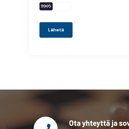
Lähetä
Ota yhteyttä ja s