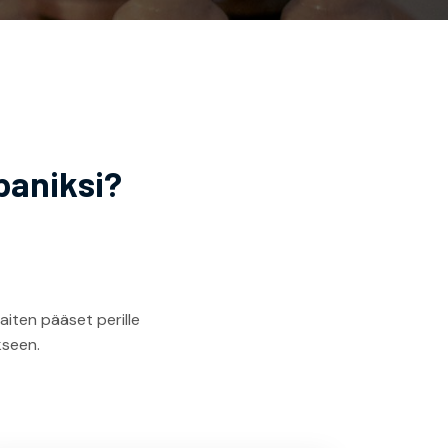
paniksi?
iten pääset perille
kseen.