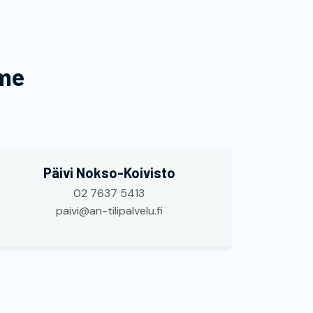
mme
Päivi Nokso-Koivisto
02 7637 5413
paivi@an-tilipalvelu.fi