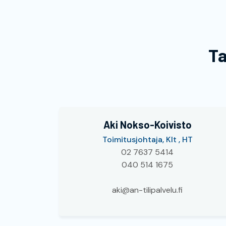
Ta
Aki Nokso-Koivisto
Toimitusjohtaja, Klt , HT
02 7637 5414
040 514 1675
aki@an-tilipalvelu.fi